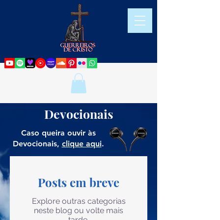
Devocionais
Caso queira ouvir às
Devocionais,
clique aqui
.
Posts em breve
Explore outras categorias
neste blog ou volte mais
tarde.