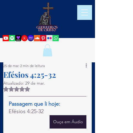
25 de mar.
2 min de leitura
Efésios 4:25-32
Atualizado:
29 de mar.
Avaliado com NaN de 5 estrelas.
Passagem que li hoje:
Efésios 4:25-32
Ouça em Áudio