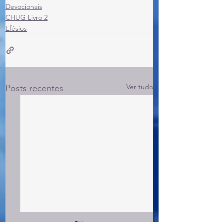
Devocionais
CHUG Livro 2
Efésios
Ver tudo
Posts recentes