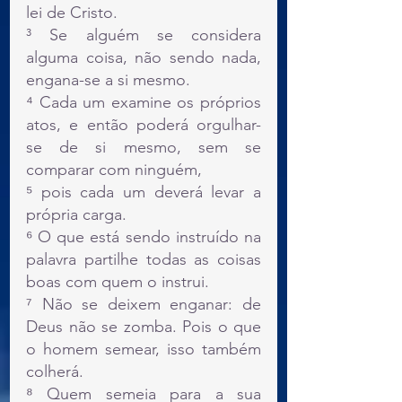
lei de Cristo.
³ Se alguém se considera 
alguma coisa, não sendo nada, 
engana-se a si mesmo.
⁴ Cada um examine os próprios 
atos, e então poderá orgulhar-
se de si mesmo, sem se 
comparar com ninguém,
⁵ pois cada um deverá levar a 
própria carga.
⁶ O que está sendo instruído na 
palavra partilhe todas as coisas 
boas com quem o instrui.
⁷ Não se deixem enganar: de 
Deus não se zomba. Pois o que 
o homem semear, isso também 
colherá.
⁸ Quem semeia para a sua 