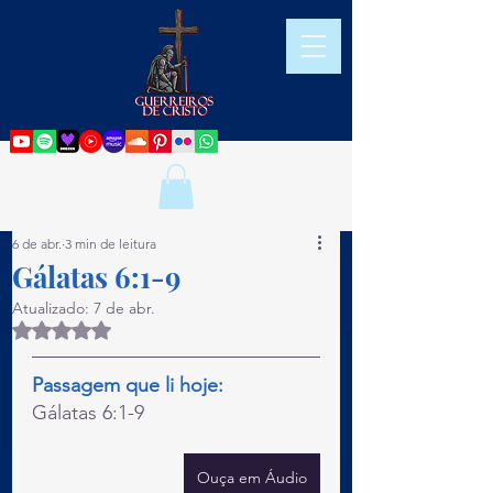
6 de abr.
3 min de leitura
Gálatas 6:1-9
Atualizado:
7 de abr.
Avaliado com NaN de 5 estrelas.
Passagem que li hoje:
Gálatas 6:1-9
Ouça em Áudio