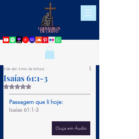
3 de abr.
3 min de leitura
Isaías 61:1-3
Avaliado com NaN de 5 estrelas.
Passagem que li hoje:
Isaías 61:1-3
Ouça em Áudio