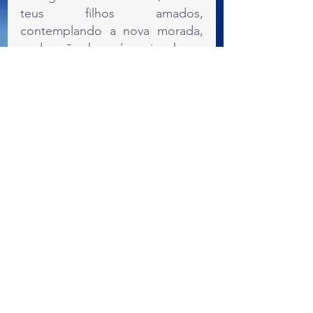
teus filhos amados, 
contemplando a nova morada, 
onde não haverá mais choro, 
pranto ou dor. É o que oro em 
nome de Jesus, amém.
João
Devocionais
Ver tudo
Posts recentes