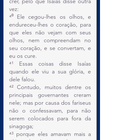
crer, pelo que Isaías disse outra 
vez:
⁴⁰ Ele cegou-lhes os olhos, e 
endureceu-lhes o coração, para 
que eles não vejam com seus 
olhos, nem compreendam no 
seu coração, e se convertam, e 
eu os cure.
⁴¹ Essas coisas disse Isaías 
quando ele viu a sua glória, e 
dele falou.
⁴² Contudo, muitos dentre os 
principais governantes creram 
nele; mas por causa dos fariseus 
não o confessavam, para não 
serem colocados para fora da 
sinagoga;
⁴³ porque eles amavam mais a 