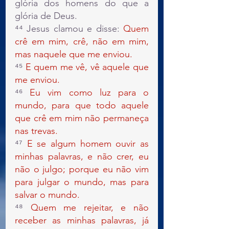
glória dos homens do que a 
glória de Deus.
⁴⁴ Jesus clamou e disse: 
Quem 
crê em mim, crê, não em mim, 
mas naquele que me enviou.
⁴⁵ 
E quem me vê, vê aquele que 
me enviou.
⁴⁶ 
Eu vim como luz para o 
mundo, para que todo aquele 
que crê em mim não permaneça 
nas trevas.
⁴⁷ 
E se algum homem ouvir as 
minhas palavras, e não crer, eu 
não o julgo; porque eu não vim 
para julgar o mundo, mas para 
salvar o mundo.
⁴⁸ 
Quem me rejeitar, e não 
receber as minhas palavras, já 