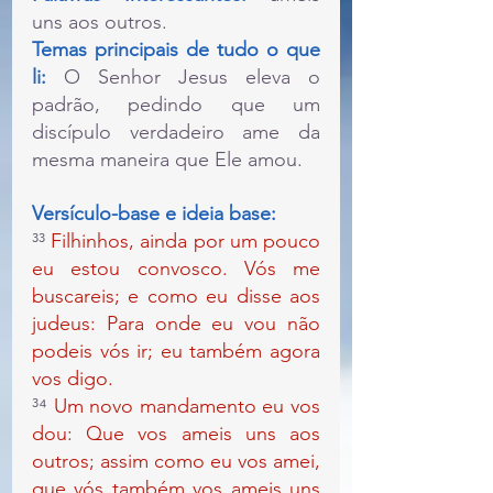
uns aos outros.
Temas principais de tudo o que 
li:
 O Senhor Jesus eleva o 
padrão, pedindo que um 
discípulo verdadeiro ame da 
mesma maneira que Ele amou.
Versículo-base e ideia base:
³³ 
Filhinhos, ainda por um pouco 
eu estou convosco. Vós me 
buscareis; e como eu disse aos 
judeus: Para onde eu vou não 
podeis vós ir; eu também agora 
vos digo.
³⁴ 
Um novo mandamento eu vos 
dou: Que vos ameis uns aos 
outros; assim como eu vos amei, 
que vós também vos ameis uns 