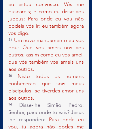
eu estou convosco. Vós me 
buscareis; e como eu disse aos 
judeus: Para onde eu vou não 
podeis vós ir; eu também agora 
vos digo.
³⁴ 
Um novo mandamento eu vos 
dou: Que vos ameis uns aos 
outros; assim como eu vos amei, 
que vós também vos ameis uns 
aos outros.
³⁵ 
Nisto todos os homens 
conhecerão que sois meus 
discípulos, se tiverdes amor uns 
aos outros.
³⁶ Disse-lhe Simão Pedro: 
Senhor, para onde tu vais? Jesus 
lhe respondeu: 
Para onde eu 
vou, tu agora não podes me 