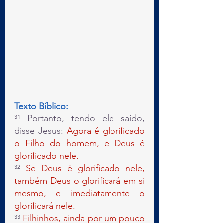
Texto Bíblico:
³¹ Portanto, tendo ele saído, 
disse Jesus: 
Agora é glorificado 
o Filho do homem, e Deus é 
glorificado nele.
³² 
Se Deus é glorificado nele, 
também Deus o glorificará em si 
mesmo, e imediatamente o 
glorificará nele.
³³ 
Filhinhos, ainda por um pouco 