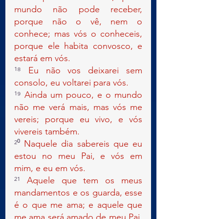
mundo não pode receber, 
porque não o vê, nem o 
conhece; mas vós o conheceis, 
porque ele habita convosco, e 
estará em vós.
¹⁸ 
Eu não vos deixarei sem 
consolo, eu voltarei para vós.
¹⁹ 
Ainda um pouco, e o mundo 
não me verá mais, mas vós me 
vereis; porque eu vivo, e vós 
vivereis também.
²⁰ 
Naquele dia sabereis que eu 
estou no meu Pai, e vós em 
mim, e eu em vós.
²¹ 
Aquele que tem os meus 
mandamentos e os guarda, esse 
é o que me ama; e aquele que 
me ama será amado de meu Pai, 