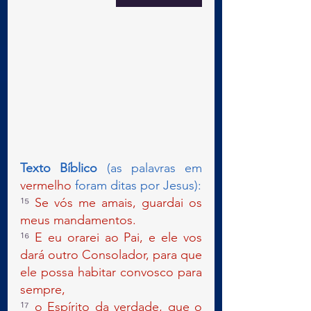
Texto Bíblico
 (as palavras em 
vermelho 
foram ditas por Jesus):
¹⁵ 
Se vós me amais, guardai os 
meus mandamentos.
¹⁶ 
E eu orarei ao Pai, e ele vos 
dará outro Consolador, para que 
ele possa habitar convosco para 
sempre,
¹⁷ 
o Espírito da verdade, que o 