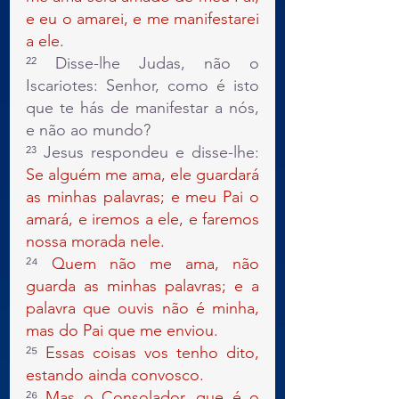
e eu o amarei, e me manifestarei 
a ele.
²² Disse-lhe Judas, não o 
Iscariotes: Senhor, como é isto 
que te hás de manifestar a nós, 
e não ao mundo?
²³ Jesus respondeu e disse-lhe: 
Se alguém me ama, ele guardará 
as minhas palavras; e meu Pai o 
amará, e iremos a ele, e faremos 
nossa morada nele.
²⁴ 
Quem não me ama, não 
guarda as minhas palavras; e a 
palavra que ouvis não é minha, 
mas do Pai que me enviou.
²⁵
 Essas coisas vos tenho dito, 
estando ainda convosco.
²⁶ 
Mas o Consolador, que é o 