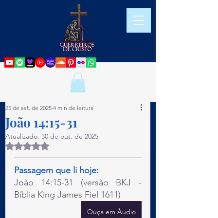
25 de set. de 2025
4 min de leitura
João 14:15-31
Atualizado:
30 de out. de 2025
Avaliado com NaN de 5 estrelas.
Passagem que li hoje:
João 14:15-31 (versão BKJ - 
Bíblia King James Fiel 1611)
Ouça em Áudio