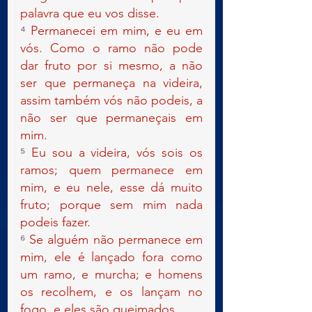
palavra que eu vos disse.
⁴ 
Permanecei em mim, e eu em 
vós. Como o ramo não pode 
dar fruto por si mesmo, a não 
ser que permaneça na videira, 
assim também vós não podeis, a 
não ser que permaneçais em 
mim.
⁵ 
Eu sou a videira, vós sois os 
ramos; quem permanece em 
mim, e eu nele, esse dá muito 
fruto; porque sem mim nada 
podeis fazer.
⁶ 
Se alguém não permanece em 
mim, ele é lançado fora como 
um ramo, e murcha; e homens 
os recolhem, e os lançam no 
fogo, e eles são queimados.