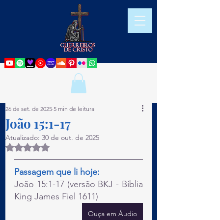
26 de set. de 2025
5 min de leitura
João 15:1-17
Atualizado:
30 de out. de 2025
Avaliado com NaN de 5 estrelas.
Passagem que li hoje:
João 15:1-17 (versão BKJ - Bíblia 
King James Fiel 1611)
Ouça em Áudio