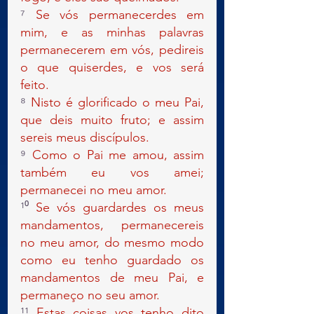
⁷ 
Se vós permanecerdes em 
mim, e as minhas palavras 
permanecerem em vós, pedireis 
o que quiserdes, e vos será 
feito.
⁸ 
Nisto é glorificado o meu Pai, 
que deis muito fruto; e assim 
sereis meus discípulos.
⁹ 
Como o Pai me amou, assim 
também eu vos amei; 
permanecei no meu amor.
¹⁰ 
Se vós guardardes os meus 
mandamentos, permanecereis 
no meu amor, do mesmo modo 
como eu tenho guardado os 
mandamentos de meu Pai, e 
permaneço no seu amor.
¹¹ 
Estas coisas vos tenho dito 