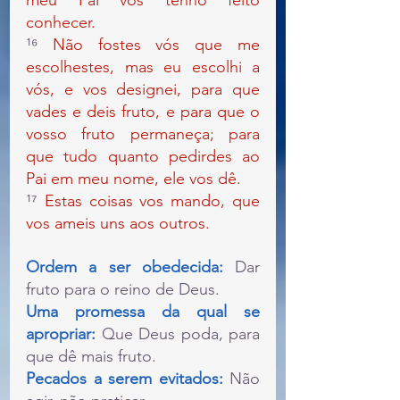
meu Pai vos tenho feito 
conhecer.
¹⁶ 
Não fostes vós que me 
escolhestes, mas eu escolhi a 
vós, e vos designei, para que 
vades e deis fruto, e para que o 
vosso fruto permaneça; para 
que tudo quanto pedirdes ao 
Pai em meu nome, ele vos dê.
¹⁷ 
Estas coisas vos mando, que 
vos ameis uns aos outros.
Ordem a ser obedecida: 
Dar 
fruto para o reino de Deus.
Uma promessa da qual se 
apropriar: 
Que Deus poda, para 
que dê mais fruto.
Pecados a serem evitados: 
Não 