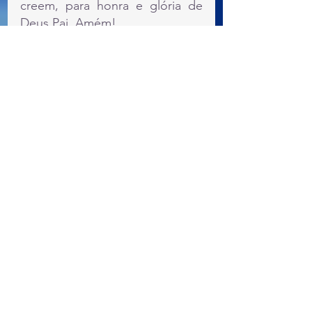
creem, para honra e glória de 
Deus Pai. Amém!
Jesus
conhecer a Cristo
cruz
Verdade
vida
caminho
João
Devocionais
Ver tudo
Posts recentes