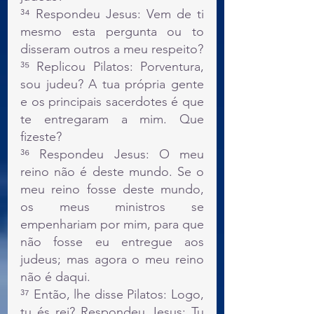
³⁴ Respondeu Jesus: 
Vem de ti 
mesmo esta pergunta ou to 
disseram outros a meu respeito?
³⁵ Replicou Pilatos: Porventura, 
sou judeu? A tua própria gente 
e os principais sacerdotes é que 
te entregaram a mim. Que 
fizeste?
³⁶ Respondeu Jesus: 
O meu 
reino não é deste mundo. Se o 
meu reino fosse deste mundo, 
os meus ministros se 
empenhariam por mim, para que 
não fosse eu entregue aos 
judeus; mas agora o meu reino 
não é daqui.
³⁷ Então, lhe disse Pilatos: Logo, 
tu és rei? Respondeu Jesus: 
Tu 