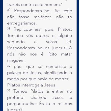
trazeis contra este homem?
³⁰ Responderam-lhe: Se este 
não fosse malfeitor, não to 
entregaríamos.
³¹ Replicou-lhes, pois, Pilatos: 
Tomai-o vós outros e julgai-o 
segundo a vossa lei. 
Responderam-lhe os judeus: A 
nós não nos é lícito matar 
ninguém;
³² para que se cumprisse a 
palavra de Jesus, significando o 
modo por que havia de morrer.
Pilatos interroga a Jesus
³³ Tornou Pilatos a entrar no 
pretório, chamou Jesus e 
perguntou-lhe: És tu o rei dos 
judeus?