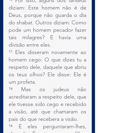
¹⁶ Por isso, alguns dos fariseus 
diziam: Este homem não é de 
Deus, porque não guarda o dia 
do shabat. Outros diziam: Como 
pode um homem pecador fazer 
tais milagres? E havia uma 
divisão entre eles.
¹⁷ Eles disseram novamente ao 
homem cego: O que dizes tu a 
respeito dele, daquele que abriu 
os teus olhos? Ele disse: Ele é 
um profeta.
¹⁸ Mas os judeus não 
acreditaram a respeito dele, que 
ele tivesse sido cego e recebido 
a visão, até que chamaram os 
pais do que recebera a visão.
¹⁹ E eles perguntaram-lhes, 