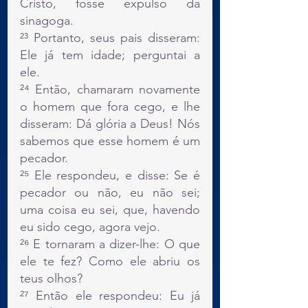
Cristo, fosse expulso da 
sinagoga.
²³ Portanto, seus pais disseram: 
Ele já tem idade; perguntai a 
ele.
²⁴ Então, chamaram novamente 
o homem que fora cego, e lhe 
disseram: Dá glória a Deus! Nós 
sabemos que esse homem é um 
pecador.
²⁵ Ele respondeu, e disse: Se é 
pecador ou não, eu não sei; 
uma coisa eu sei, que, havendo 
eu sido cego, agora vejo.
²⁶ E tornaram a dizer-lhe: O que 
ele te fez? Como ele abriu os 
teus olhos?
²⁷ Então ele respondeu: Eu já 