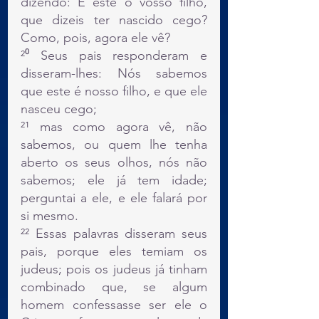
dizendo: É este o vosso filho, 
que dizeis ter nascido cego? 
Como, pois, agora ele vê?
²⁰ Seus pais responderam e 
disseram-lhes: Nós sabemos 
que este é nosso filho, e que ele 
nasceu cego;
²¹ mas como agora vê, não 
sabemos, ou quem lhe tenha 
aberto os seus olhos, nós não 
sabemos; ele já tem idade; 
perguntai a ele, e ele falará por 
si mesmo.
²² Essas palavras disseram seus 
pais, porque eles temiam os 
judeus; pois os judeus já tinham 
combinado que, se algum 
homem confessasse ser ele o 