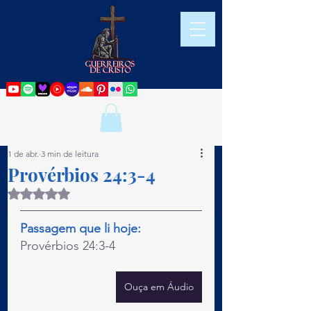
1 de abr.
3 min de leitura
Provérbios 24:3-4
Avaliado com NaN de 5 estrelas.
Passagem que li hoje:
Provérbios 24:3-4
Ouça em Áudio