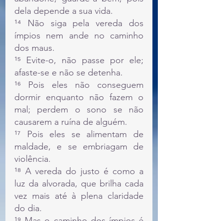
dela depende a sua vida.
¹⁴ Não siga pela vereda dos 
ímpios nem ande no caminho 
dos maus.
¹⁵ Evite-o, não passe por ele; 
afaste-se e não se detenha.
¹⁶ Pois eles não conseguem 
dormir enquanto não fazem o 
mal; perdem o sono se não 
causarem a ruína de alguém.
¹⁷ Pois eles se alimentam de 
maldade, e se embriagam de 
violência.
¹⁸ A vereda do justo é como a 
luz da alvorada, que brilha cada 
vez mais até à plena claridade 
do dia.
¹⁹ Mas o caminho dos ímpios é 