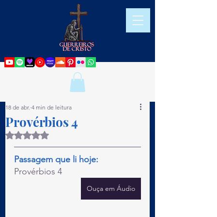
18 de abr.
4 min de leitura
Provérbios 4
Avaliado com NaN de 5 estrelas.
Passagem que li hoje:
Provérbios 4
Ouça em Áudio