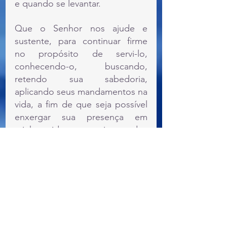
e quando se levantar.
Que o Senhor nos ajude e 
sustente, para continuar firme 
no propósito de servi-lo, 
conhecendo-o, buscando, 
retendo sua sabedoria, 
aplicando seus mandamentos na 
vida, a fim de que seja possível 
enxergar sua presença em 
minha vida, e, assim, todos 
queiram saber o que o perdão 
de Deus é capaz de fazer. 
Obrigado meu Deus, por tanto, 
mesmo eu nada merecendo!
Devocionais
Provérbios
CHUG Livro 2