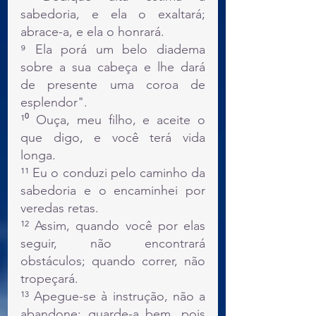
sabedoria, e ela o exaltará; 
abrace-a, e ela o honrará.
⁹ Ela porá um belo diadema 
sobre a sua cabeça e lhe dará 
de presente uma coroa de 
esplendor".
¹⁰ Ouça, meu filho, e aceite o 
que digo, e você terá vida 
longa.
¹¹ Eu o conduzi pelo caminho da 
sabedoria e o encaminhei por 
veredas retas.
¹² Assim, quando você por elas 
seguir, não encontrará 
obstáculos; quando correr, não 
tropeçará.
¹³ Apegue-se à instrução, não a 
abandone; guarde-a bem, pois 