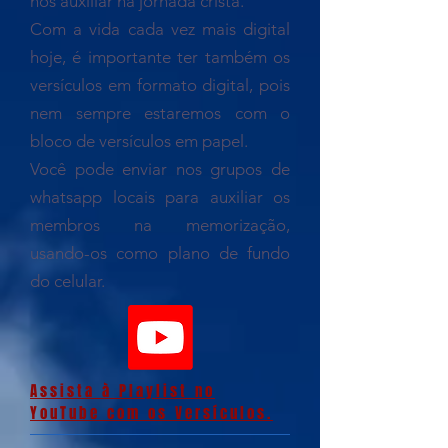
nos auxiliar na jornada cristã.
Com a vida cada vez mais digital
hoje, é importante ter também os
versículos em formato digital, pois
nem sempre estaremos com o
bloco de versículos em papel.
Você pode enviar nos grupos de
whatsapp locais para auxiliar os
membros na memorização,
usando-os como plano de fundo
do celular.
Assista à Playlist no
YouTube com os Versículos.