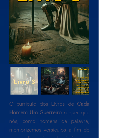
O currículo dos Livros de
Cada
Homem Um Guerreiro
requer que
nós, como homens da palavra,
memorizemos versículos a fim de