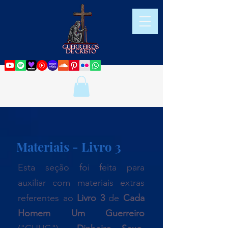
Materiais - Livro 3
Esta seção foi feita para
auxiliar com materiais extras
referentes ao
Livro 3
de
Cada
Homem Um Guerreiro