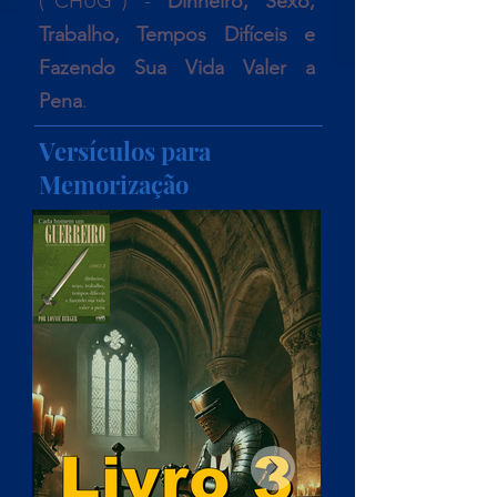
("CHUG") -
Dinheiro, Sexo,
Trabalho, Tempos Difíceis e
Fazendo Sua Vida Valer a
Pena
.
Versículos para
Memorização