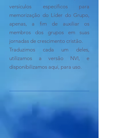
versículos específicos para
memorização do Líder do Grupo,
apenas, a fim de auxiliar os
membros dos grupos em suas
jornadas de crescimento cristão.
Traduzimos cada um deles,
utilizamos a versão NVI, e
disponibilizamos aqui, para uso.