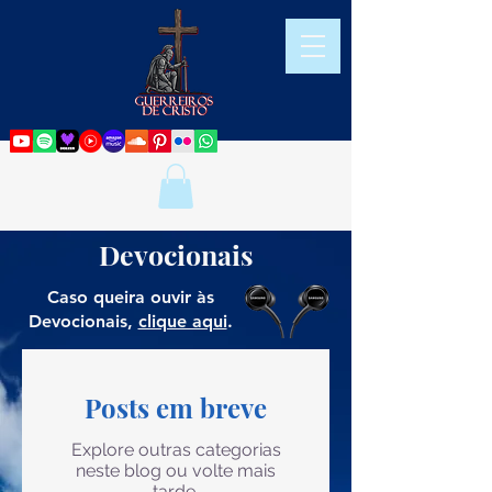
Devocionais
Caso queira ouvir às
Devocionais,
clique aqui
.
Posts em breve
Explore outras categorias
neste blog ou volte mais
tarde.