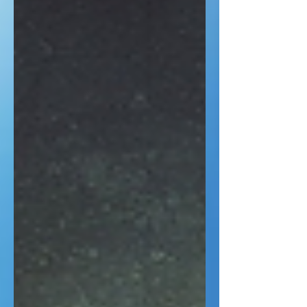
que eu me ofereça a Deus como
sacrifício, mas não qualquer
sacrifício, mas um sacrifício vivo,
santo e agradável.