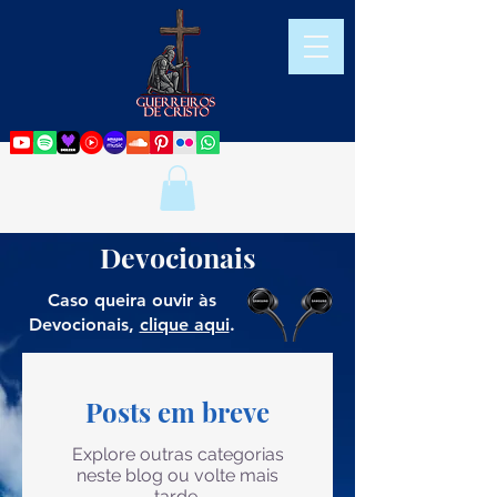
Devocionais
Caso queira ouvir às
Devocionais,
clique aqui
.
Posts em breve
Explore outras categorias
neste blog ou volte mais
tarde.