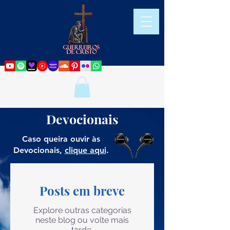
Devocionais
Caso queira ouvir às
Devocionais,
clique aqui
.
Posts em breve
Explore outras categorias
neste blog ou volte mais
tarde.