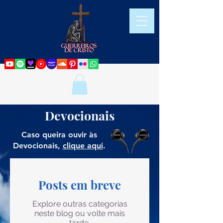
Devocionais
Caso queira ouvir às
Devocionais,
clique aqui
.
Posts em breve
Explore outras categorias
neste blog ou volte mais
tarde.