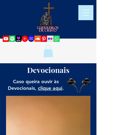
Devocionais
Caso queira ouvir às
Devocionais,
clique aqui
.