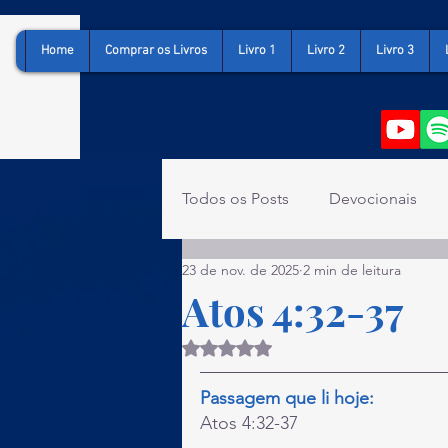
Home
Comprar os Livros
Livro 1
Livro 2
Livro 3
Todos os Posts
Devocionais
23 de nov. de 2025
2 min de leitura
Lucas
Atos
1 Coríntio
Atos 4:32-37
Avaliado com NaN de 5 estrelas.
Filipenses
Colossenses
Passagem que li hoje:
Atos 4:32-37
1 Timóteo
2 Timóteo