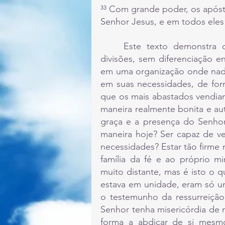
³³ Com grande poder, os após
Senhor Jesus, e em todos eles
	Este texto demonstra como a comunidade vivia, sem egoísmos, sem 
divisões, sem diferenciação e
em uma organização onde nada s
em suas necessidades, de for
que os mais abastados vendiam
maneira realmente bonita e au
graça e a presença do Senhor 
maneira hoje? Ser capaz de v
necessidades? Estar tão firme 
família da fé e ao próprio m
muito distante, mas é isto o q
estava em unidade, eram só u
o testemunho da ressurreição
Senhor tenha misericórdia de n
forma a abdicar de si mesmos