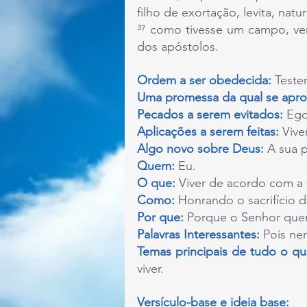
filho de exortação, levita, natu
³⁷ como tivesse um campo, ve
dos apóstolos. 
Ordem a ser obedecida: 
Teste
Uma promessa da qual se aprop
Pecados a serem evitados: 
Ego
Aplicações a serem feitas: 
Vive
Algo novo sobre Deus:
 A sua 
Quem:
 Eu.
O que: 
Viver de acordo com a
Como: 
Honrando o sacrifício d
Por que:
 Porque o Senhor quer
Palavras Interessantes:
Pois ne
Temas principais de tudo o que
viver.
Versículo-base e ideia base: