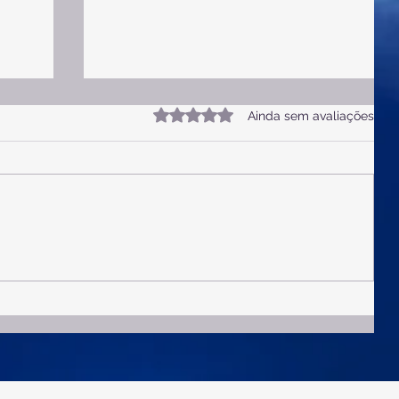
Avaliado com 0 de 5 estrelas.
Ainda sem avaliações
Provérbios 4