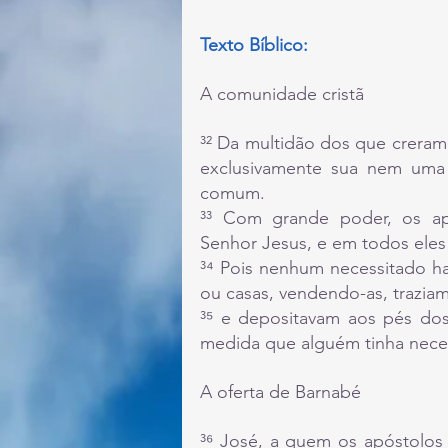
Texto Bíblico:
A comunidade cristã
³² Da multidão dos que creram
exclusivamente sua nem uma 
comum.
³³ Com grande poder, os ap
Senhor Jesus, e em todos eles
³⁴ Pois nenhum necessitado ha
ou casas, vendendo-as, trazia
³⁵ e depositavam aos pés dos 
medida que alguém tinha nece
A oferta de Barnabé
³⁶ José, a quem os apóstolos