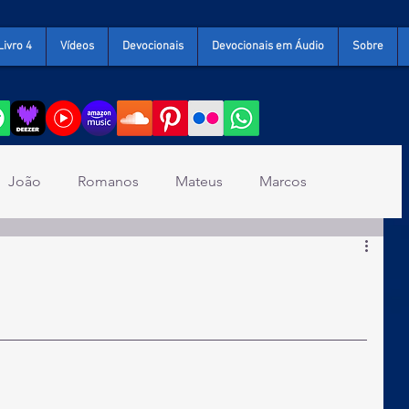
Livro 4
Vídeos
Devocionais
Devocionais em Áudio
Sobre
João
Romanos
Mateus
Marcos
s
2 Coríntios
Gálatas
Efésios
1 Tessalonicenses
2 Tessalonicenses
Tito
Filemom
Hebreus
Tiago