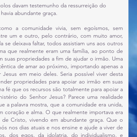
tolos davam testemunho da ressurreição do 
 havia abundante graça.
ntre um e outro, pelo contrário, com muito amor, 
e deixava faltar, todos assistiam uns aos outros 
ma que realmente eram uma família, ao ponto de 
 suas propriedades a fim de ajudar o irmão. Uma 
têntica de amar ao próximo, importando apenas a 
Jesus em meio deles. Seria possível viver desta 
ender propriedades para apoiar ao irmão em suas 
na fé que os recursos são totalmente para apoiar a 
inistério do Senhor Jesus? Parece uma realidade 
ue a palavra mostra, que a comunidade era unida, 
m coração e alma. O que realmente importava era 
 de Cristo, vivendo em abundante graça. Que o 
ós nos dias atuais e nos ensine e ajude a viver de 
, dos egos, da idolatria, do individualismo, e 