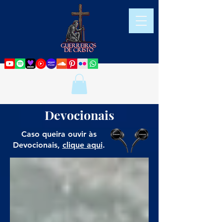
Devocionais
Caso queira ouvir às
Devocionais,
clique aqui
.