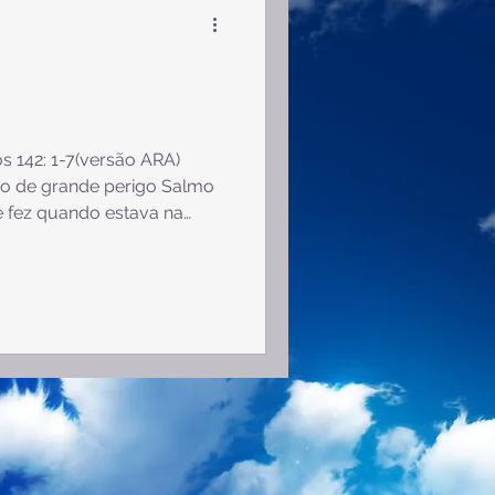
2 Tessalonicenses
2 Pedro
1 João
s 142: 1-7(versão ARA)
io de grande perigo Salmo
e fez quando estava na
 minha voz e clamo, com a
. ² Derramo perante ele a
ça exponho a minha
o de mim me esmorece o
 vereda. No caminho em que
⁴ Olha à minha direita e