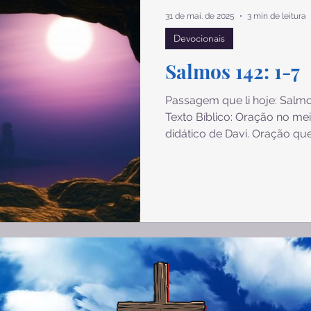
sios
Filipenses
Colossenses
1 Tessalonicenses
31 de mai. de 2025
3 min de leitura
Devocionais
Tito
Filemom
Hebreus
Tiago
1 Pedro
Salmos 142: 1-7
Passagem que li hoje: Salmo
Apocalipse
Gênesis
Êxodo
Texto Bíblico: Oração no me
didático de Davi. Oração qu
caverna ¹ Ao Senhor ergo a
minha voz suplico ao Senhor
minha queixa, à sua presen
tribulação. ³ Quando dentr
espírito, conheces a minha
ando, me ocultam armadilha. 
vê, pois não há quem m