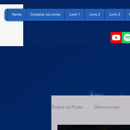
Home
Comprar os Livros
Livro 1
Livro 2
Livro 3
Todos os Posts
Devocionais