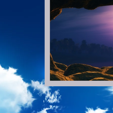
2 Coríntios
Gálatas
Efé
1 Timóteo
2 Timóteo
2 João
3 João
Judas