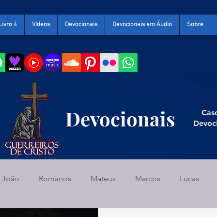
Livro 4
Vídeos
Devocionais
Devocionais em Áudio
Sobre
Devocionais
Caso
Devoc
João
Romanos
Mateus
Marcos
Lucas