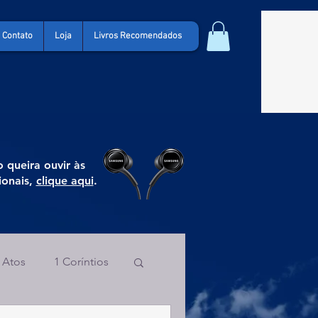
Contato
Loja
Livros Recomendados
 queira ouvir às
ionais,
clique aqui
.
Atos
1 Coríntios