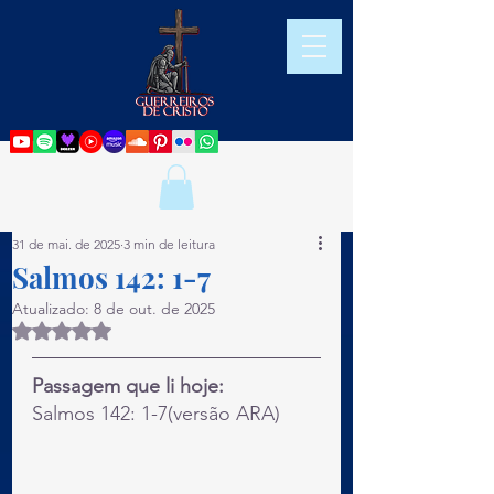
31 de mai. de 2025
3 min de leitura
Salmos 142: 1-7
Atualizado:
8 de out. de 2025
Avaliado com NaN de 5 estrelas.
Passagem que li hoje:
Salmos 142: 1-7(versão ARA)