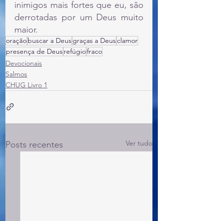
inimigos mais fortes que eu, são 
derrotadas por um Deus muito 
maior.
oração
buscar a Deus
graças a Deus
clamor
presença de Deus
refúgio
fraco
Devocionais
Salmos
CHUG Livro 1
Ver tudo
Posts recentes