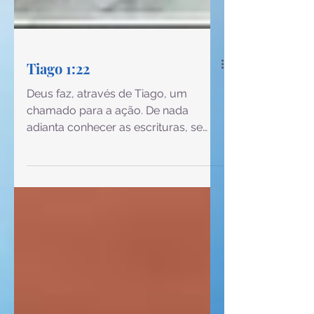
Tiago 1:22
Deus faz, através de Tiago, um
chamado para a ação. De nada
adianta conhecer as escrituras, se
não houver ação, pois o
conhecimento ficará apenas no
cérebro, sem tocar o coração, e
vidas serão desperdiçadas. A fé sem
obras, é uma fé morta. As obras aqui,
são tudo o que Deus move no meu
coração, para evidenciar a conversão
e fazer com que outros percebam as
mudanças, de forma a trazer mais e