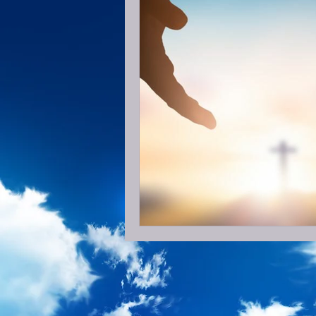
2 Coríntios
Gálatas
Efé
1 Timóteo
2 Timóteo
2 João
3 João
Judas