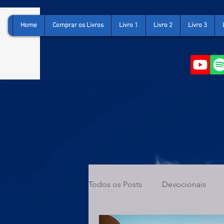
Home
Comprar os Livros
Livro 1
Livro 2
Livro 3
Todos os Posts
Devocionais