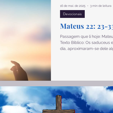
sios
Filipenses
Colossenses
1 Tessalonicenses
16 de mai. de 2025
3 min de leitura
Devocionais
Tito
Filemom
Hebreus
Tiago
1 Pedro
Mateus 22: 23-3
Passagem que li hoje: Mateu
Apocalipse
Gênesis
Êxodo
Texto Bíblico: Os saduceus e
dia, aproximaram-se dele a
não haver ressurreição, e lh
Moisés disse: Se alguém morrer, não tendo filhos, seu
irmão casará com a viúva e
falecido. ²⁵ Ora, havia entre
tendo casado, morreu e, nã
deixou sua mulher a seu ir