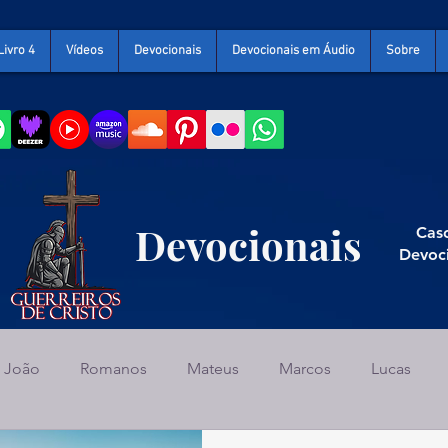
Livro 4
Vídeos
Devocionais
Devocionais em Áudio
Sobre
Devocionais
Caso
Devoc
João
Romanos
Mateus
Marcos
Lucas