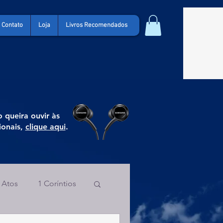
Contato
Loja
Livros Recomendados
 queira ouvir às
ionais,
clique aqui
.
Atos
1 Coríntios