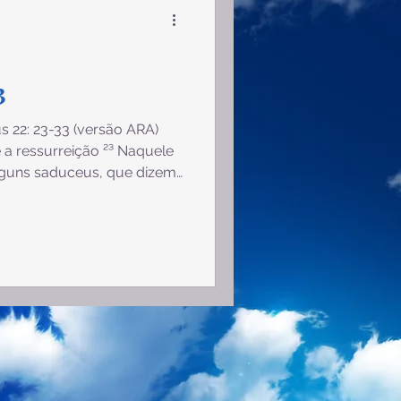
2 Tessalonicenses
2 Pedro
1 João
3
s 22: 23-33 (versão ARA)
 a ressurreição ²³ Naquele
lguns saduceus, que dizem
e perguntaram: ²⁴ Mestre,
 suscitará descendência ao
 nós sete irmãos. O primeiro,
o tendo descendência,
mão; ²⁶ o mesmo sucedeu c