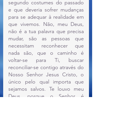
segundo costumes do passado 
e que deveria sofrer mudanças 
para se adequar à realidade em 
que vivemos. Não, meu Deus, 
não é a tua palavra que precisa 
mudar, são as pessoas que 
necessitam reconhecer que 
nada são, que o caminho é 
voltar-se para Ti, buscar 
reconciliar-se contigo através do 
Nosso Senhor Jesus Cristo, o 
único pelo qual importa que 
sejamos salvos. Te louvo meu 
Deus, porque o Senhor é 
imutável, nada pode te abalar, e 
em Ti sempre terei refúgio no 
tempo presente, para toda e 
qualquer angústia em meu 