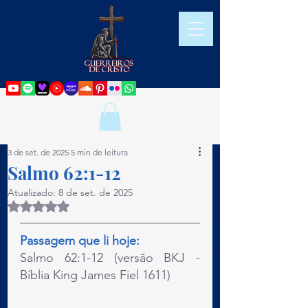
3 de set. de 2025
5 min de leitura
Salmo 62:1-12
Atualizado:
8 de set. de 2025
Avaliado com NaN de 5 estrelas.
Passagem que li hoje:
Salmo 62:1-12 (versão BKJ - 
Bíblia King James Fiel 1611)