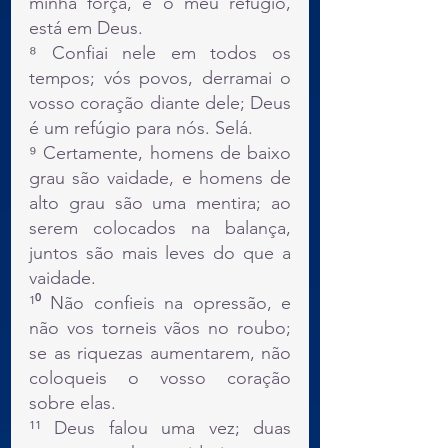
minha força, e o meu refúgio, 
está em Deus.
⁸ Confiai nele em todos os 
tempos; vós povos, derramai o 
vosso coração diante dele; Deus 
é um refúgio para nós. Selá.
⁹ Certamente, homens de baixo 
grau são vaidade, e homens de 
alto grau são uma mentira; ao 
serem colocados na balança, 
juntos são mais leves do que a 
vaidade.
¹⁰ Não confieis na opressão, e 
não vos torneis vãos no roubo; 
se as riquezas aumentarem, não 
coloqueis o vosso coração 
sobre elas.
¹¹ Deus falou uma vez; duas 