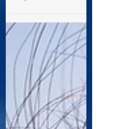
O pastor Hernandes Dias Lopes diz
que a carta aos Filipenses é a carta
da alegria, que ensina a como ter
alegria em Deus de maneira
completa. E creio que não há alegria
maior do que conhecer a Cristo e ser
conhecido por Cristo. Mas, para que
isto aconteça, entendo que primeiro é
necessário colocar a Jesus no centro
de tudo, entronizá-lo no coração,
tirar todas as idolatrias da vida, para
que o Senhor Jesus reine
efetivamente.