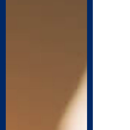
que eu me ofereça a Deus como
sacrifício, mas não qualquer
sacrifício, mas um sacrifício vivo,
santo e agradável.