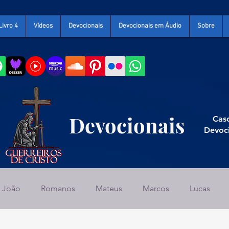
Livro 4
Vídeos
Devocionais
Devocionais em Áudio
Sobre
Devocionais
Caso
Devoc
João
Romanos
Mateus
Marcos
Lucas