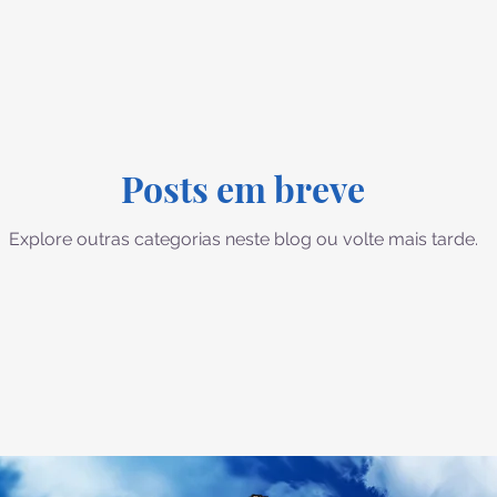
sios
Filipenses
Colossenses
1 Tessalonicenses
Tito
Filemom
Hebreus
Tiago
1 Pedro
Posts em breve
Apocalipse
Gênesis
Êxodo
Explore outras categorias neste blog ou volte mais tarde.