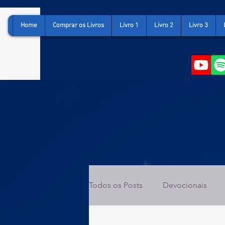
Home
Comprar os Livros
Livro 1
Livro 2
Livro 3
Todos os Posts
Devocionais