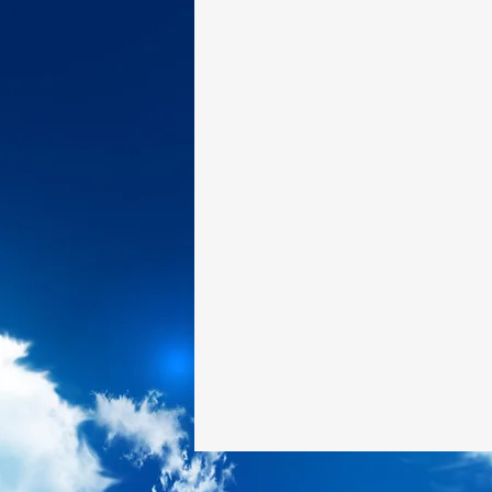
2 Coríntios
Gálatas
Efé
1 Timóteo
2 Timóteo
2 João
3 João
Judas