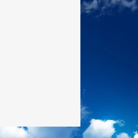
2 Tessalonicenses
2 Pedro
1 João