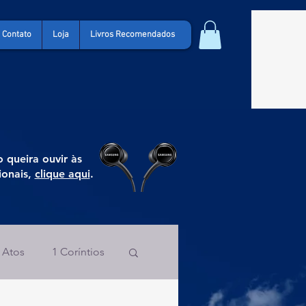
Contato
Loja
Livros Recomendados
 queira ouvir às
ionais,
clique aqui
.
Atos
1 Coríntios