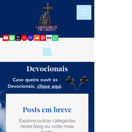
Devocionais
Caso queira ouvir às
Devocionais,
clique aqui
.
Posts em breve
Explore outras categorias
neste blog ou volte mais
tarde.