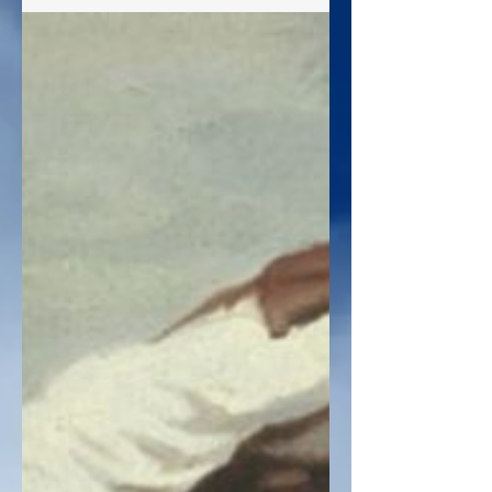
glorificada, cheia de poder, como o
Rei dos Reis e Senhor dos Senhores,
de que sempre foi. Interessante que o
texto enfatiza que os discípulos
estavam com as portas trancadas,
por medo dos judeus e da
perseguição que se seguia, por
serem discípulos de Cristo. Será que,
se Jesus não estivesse morto, e
consequentemente ainda estivesse
com eles, teriam