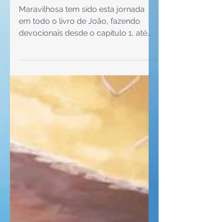
João 18:19-27
Maravilhosa tem sido esta jornada
em todo o livro de João, fazendo
devocionais desde o capítulo 1, até
agora, quando estou quase
terminando mais este evangelho. É
brilhante o quanto o livro de João
mostra diversas cenas por onde
Jesus passou, desde mostrar que
Jesus é Deus e estava com Deus
desde o princípio, até abordar a
ressurreição, dizendo ainda que
Jesus fez muito mais, que não foi
escrito neste livro, e que o intuito, o
objetivo do que foi registrado, era
que eu e você