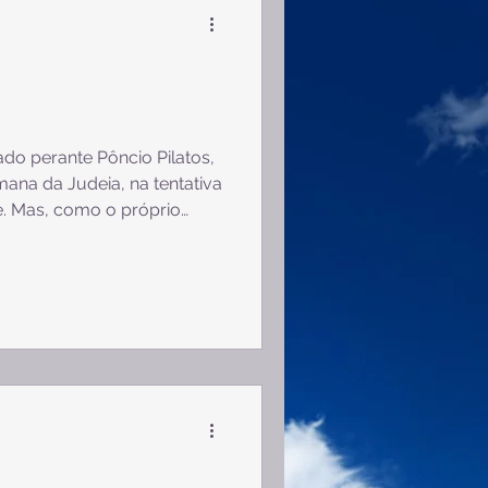
2 Tessalonicenses
2 Pedro
1 João
ado perante Pôncio Pilatos,
ana da Judeia, na tentativa
e. Mas, como o próprio
ime algum em Cristo. O que
lo governador: "O que é a
posta. A melhor resposta
 luz veio ao mundo cheia de
ça e a verdade vieram ao
uem pratica a verdade est