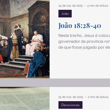
sios
Filipenses
Colossenses
1 Tessalonicenses
24 de out. de 2025
4 min de leitura
João
Tito
Filemom
Hebreus
Tiago
1 Pedro
João 18:28-40
Neste trecho, Jesus é coloc
Apocalipse
Gênesis
Êxodo
governador da província rom
de que fosse julgado por el
Pilatos disse, não houve cr
intriga é a pergunta feita pe
verdade?", que fica sem res
seria: "Eu Sou" a verdade. A
graça e de verdade, e a gra
mundo por meio de Jesus. Q
15 de mai. de 2025
2 min de leitura
Devocionais