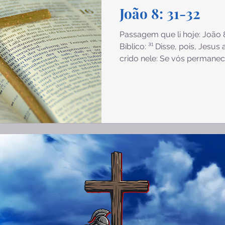
João 8: 31-32
Passagem que li hoje: João 8
Bíblico: ³¹ Disse, pois, Jes
crido nele: Se vós permanec
sois verdadeiramente meus d
a verdade, e a verdade vos l
obedecida: Permanecer firm
promessa da qual se apropri
Jesus. Pecados a serem evit
relacionamento com Deus. Ap
Praticar con