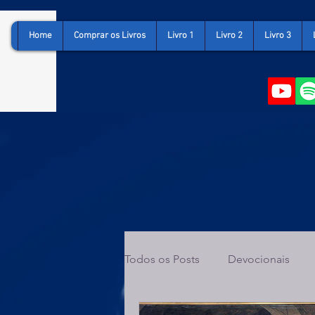
Home
Comprar os Livros
Livro 1
Livro 2
Livro 3
Todos os Posts
Devocionais