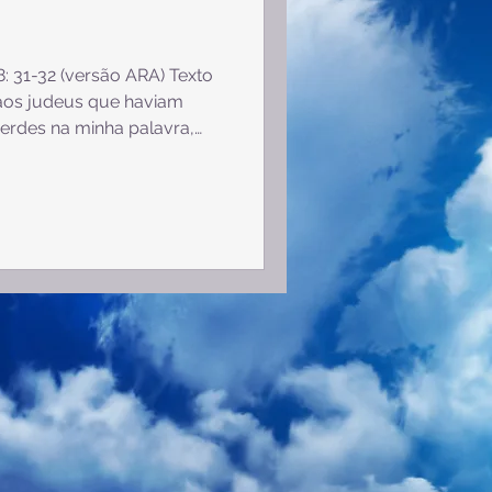
: 31-32 (versão ARA) Texto
us aos judeus que haviam
erdes na minha palavra,
iscípulos; ³² e conhecereis
ibertará. Ordem a ser
e na Palavra. Uma
ar: Se tornar discípulo de
ados: Não ser constante no
licações a serem feitas: