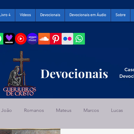
Livro 4
Vídeos
Devocionais
Devocionais em Áudio
Sobre
Devocionais
Caso
Devoc
João
Romanos
Mateus
Marcos
Lucas