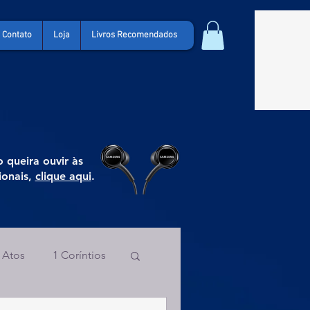
Contato
Loja
Livros Recomendados
 queira ouvir às
ionais,
clique aqui
.
Atos
1 Coríntios