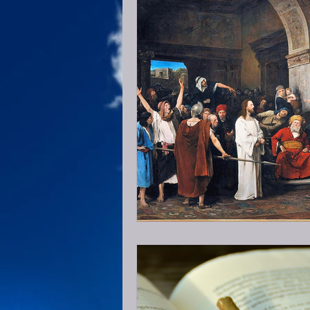
2 Coríntios
Gálatas
Efé
1 Timóteo
2 Timóteo
2 João
3 João
Judas