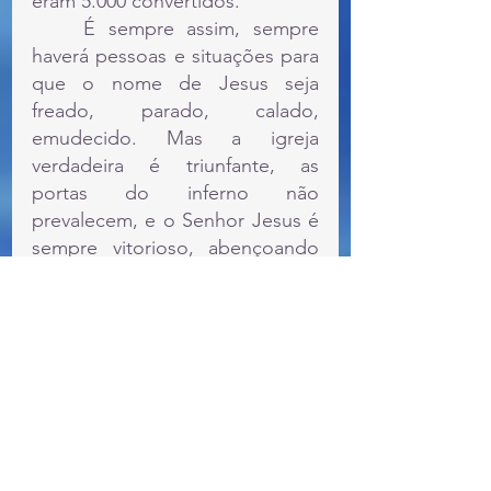
eram 5.000 convertidos.
	É sempre assim, sempre 
haverá pessoas e situações para 
que o nome de Jesus seja 
freado, parado, calado, 
emudecido. Mas a igreja 
verdadeira é triunfante, as 
portas do inferno não 
prevalecem, e o Senhor Jesus é 
sempre vitorioso, abençoando 
aqueles que se mantêm fiéis e 
dão glória à Ele pelos seus 
feitos. Louvado seja o Senhor 
Jesus por suas realizações e 
milagres que são realizados até 
hoje. Demonstração grande do 
poder de Deus ocorre quando 
um coração é convertido à 