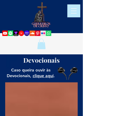
Devocionais
Caso queira ouvir às
Devocionais,
clique aqui
.