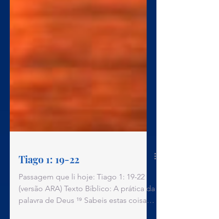
Tiago 1: 19-22
Passagem que li hoje: Tiago 1: 19-22
(versão ARA) Texto Bíblico: A prática da
palavra de Deus ¹⁹ Sabeis estas coisas,