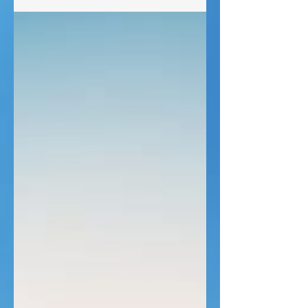
(versão ARA) Texto Bíblico: ⁷ A lei do
Senhor é perfeita e restaura a alma; o
testemunho do Senhor é fiel e dá
sabedoria aos símplices. ⁸ Os
preceitos do Senhor são retos e
alegram o coração; o mandamento do
Senhor é puro e ilumina os olhos. ⁹ O
temor do Senhor é límpido e
permanece para sempre; os juízos do
Senhor são verdadeiros e todos
igualmente, justos. ¹⁰ São mais
desejáveis do que ouro, mais do que
muito ouro depurado; e são mais