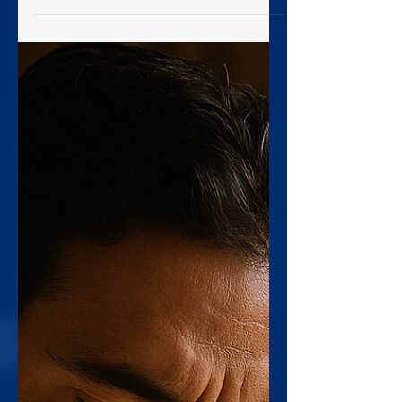
meus amados irmãos. Todo homem,
pois, seja pronto para ouvir, tardio para
falar, tardio para se irar. ²⁰ Porque a ira
do homem não produz a justiça de
Deus. ²¹ Portanto, despojando-vos de
toda impureza e acúmulo de maldade,
acolhei, com mansidão, a palavra em
vós implantada, a qual é poderosa para
salvar a vossa alma. ²² Tornai-vos, pois,
praticantes da palavr