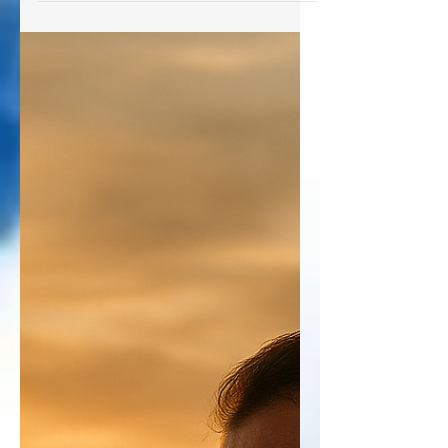
cesses de falar deste Livro da Lei;
antes, medita nele dia e noite, para
que tenhas cuidado de fazer segundo
tudo quanto nele está escrito; então,
farás prosperar o teu caminho e serás
bem-sucedido. Ordem a ser
obedecida: Falar as palavra deste Livro
da Lei e meditar nelas a todo tempo.
Uma promessa da qual se apropriar:
Ter os caminhos prósperos e ser bem-
sucedido. Pecados a serem evitados:
Descuidar do estud