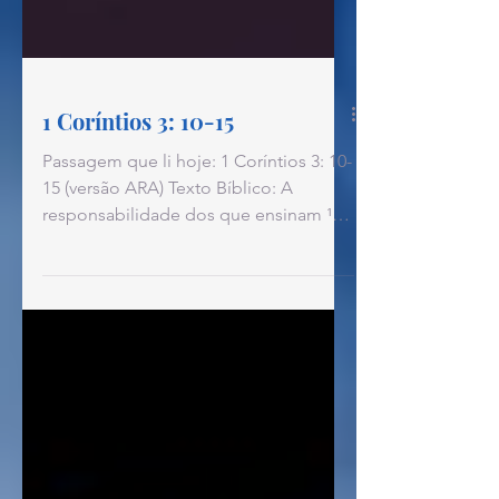
1 Coríntios 3: 10-15
Passagem que li hoje: 1 Coríntios 3: 10-
15 (versão ARA) Texto Bíblico: A
responsabilidade dos que ensinam ¹⁰
Segundo a graça de Deus que me foi
dada, lancei o fundamento como
prudente construtor; e outro edifica
sobre ele. Porém cada um veja como
edifica. ¹¹ Porque ninguém pode lançar
outro fundamento, além do que foi
posto, o qual é Jesus Cristo. ¹²