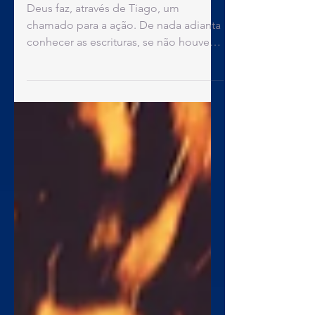
Tiago 1:22
Deus faz, através de Tiago, um
chamado para a ação. De nada adianta
conhecer as escrituras, se não houver
ação, pois o conhecimento ficará
apenas no cérebro, sem tocar o
coração, e vidas serão desperdiçadas.
A fé sem obras, é uma fé morta. As
obras aqui, são tudo o que Deus move
no meu coração, para evidenciar a
conversão e fazer com que outros
percebam as mudanças, de forma a
trazer mais e mais pessoas para o seu
Reino.