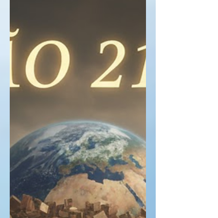
que Jesus passou 40 dias instruindo
seus discípulos, e então sobe aos
céus, deixando com eles o Espírito
Santo. Assim, os discípulos voltam a
Jerusalém, e andaram por um dia
todo, até chegar. O verso 13 cita
todos os 11 discípulos, nome por
nome, ou seja, estava faltando um:
Judas Iscariotes. Então, o verso 14 diz
que todos estavam em oração,
inclusive as mulheres, Maria, mãe de
Jesus, e seus filhos, os irmãos de
Jesus.