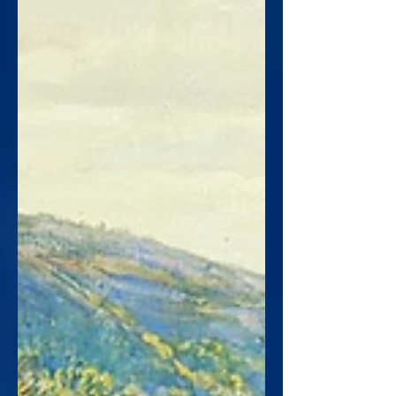
de existir, morrendo mesmo, tendo
uma decomposição debaixo da terra.
Se a semente não se dispõe a morrer,
a espiga não vem. Jesus dá a vida
por nós, Ele morreu a nossa morte, e
foi até o fim no plano de Deus Pai
para a salvação, conquistando para
nós o que não merecíamos.