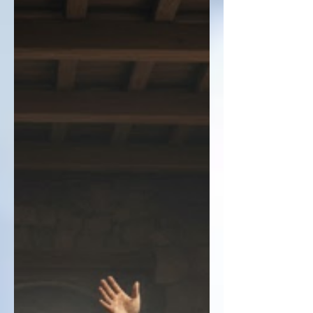
acerca do arrependimento de
pecados, pregação tão necessária
cada vez mais nos dias atuais, e para
todo o sempre. "Arrependei-vos e
cada um de vós seja batizado em
nome de Jesus Cristo para remissão
de vossos pecados, e recebereis o
dom do Espírito Santo".