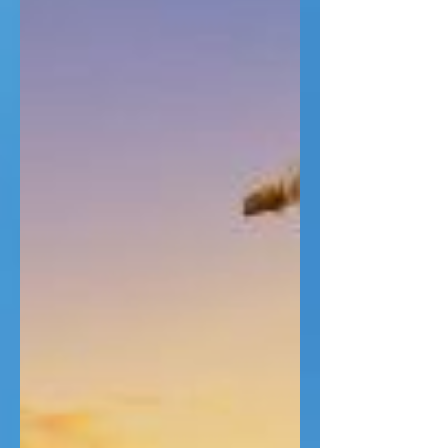
João 21:15-25
Da mesma forma que Pedro nega a
Jesus por 3 vezes, Jesus pergunta
por 3 vezes se Pedro o amava. Isto é
maravilhoso. Jesus sabe que, apesar
de Pedro ser um homem fraco,
pecador, cheio de misérias e mazelas,
que ele o amava, mas pergunta no
intuito de que este amor, por Cristo, o
leve para agir, cuidando dos
cordeiros, pastoreando e cuidando
das ovelhas.